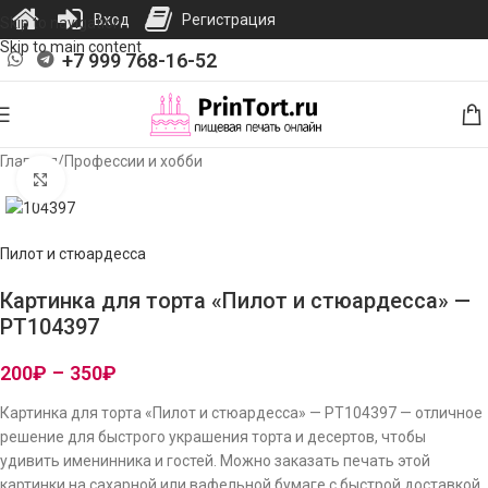
Вход
Регистрация
Skip to navigation
Skip to main content
+7 999 768-16-52
Главная
/
Профессии и хобби
Нажмите, чтобы увеличить изображение
Пилот и стюардесса
Картинка для торта «Пилот и стюардесса» —
PT104397
200
₽
–
350
₽
Картинка для торта «Пилот и стюардесса» — PT104397 — отличное
решение для быстрого украшения торта и десертов, чтобы
удивить именинника и гостей. Можно заказать печать этой
картинки на сахарной или вафельной бумаге с быстрой доставкой