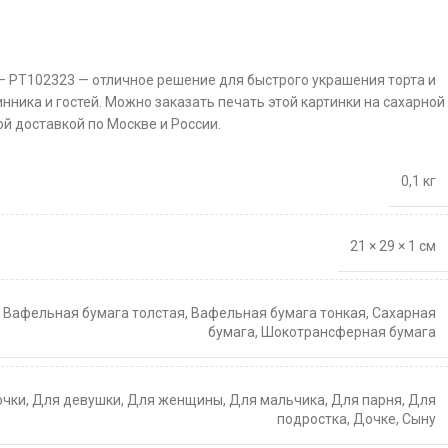
 — PT102323 — отличное решение для быстрого украшения торта и
нника и гостей. Можно заказать печать этой картинки на сахарной
й доставкой по Москве и России.
0,1 кг
21 × 29 × 1 см
,
Вафельная бумага толстая
,
Вафельная бумага тонкая
,
Сахарная
бумага
,
Шокотрансферная бумага
очки
,
Для девушки
,
Для женщины
,
Для мальчика
,
Для парня
,
Для
подростка
,
Дочке
,
Сыну