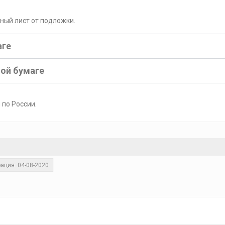
рный лист от подложки.
аге
ной бумаге
 по России.
ация: 04-08-2020