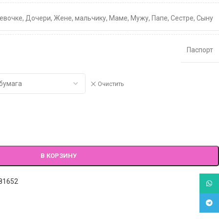
евочке
,
Дочери
,
Жене
,
мальчику
,
Маме
,
Мужу
,
Папе
,
Сестре
,
Сыну
Паспорт
Очистить
В КОРЗИНУ
81652
What
Tele