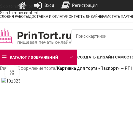
Вход
Регистрация
Skip to navigation
Skip to main content
СЛОВИЯ РАБОТЫ
ДОСТАВКА И ОПЛАТА
КОНТАКТЫ
ДИЗАЙНЕРАМ
СТАТЬ ПАРТ
СОЗДАТЬ ДИЗАЙН САМОСТ
КАТАЛОГ ИЗОБРАЖЕНИЙ
Главная
/
Оформление торта
/
Картинка для торта «Паспорт» — PT
Нажмите, чтобы увеличить изображение