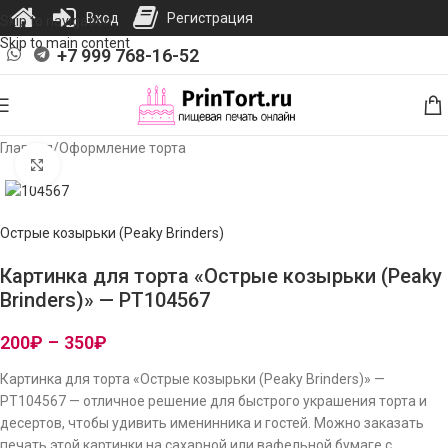
Вход
Регистрация
Skip to navigation
Skip to main content
+7 999 768-16-52
Главная
/
Оформление торта
Нажмите, чтобы увеличить изображение
Острые козырьки (Peaky Brinders)
Картинка для торта «Острые козырьки (Peaky
Brinders)» — PT104567
200
₽
–
350
₽
Картинка для торта «Острые козырьки (Peaky Brinders)» —
PT104567 — отличное решение для быстрого украшения торта и
десертов, чтобы удивить именинника и гостей. Можно заказать
печать этой картинки на сахарной или вафельной бумаге с