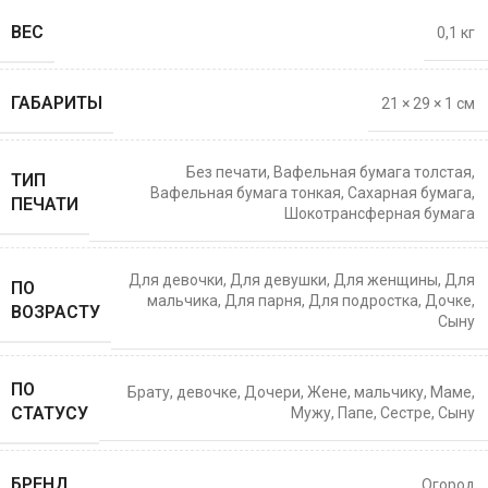
ВЕС
0,1 кг
ГАБАРИТЫ
21 × 29 × 1 см
Без печати
,
Вафельная бумага толстая
,
ТИП
Вафельная бумага тонкая
,
Сахарная бумага
,
ПЕЧАТИ
Шокотрансферная бумага
Для девочки
,
Для девушки
,
Для женщины
,
Для
ПО
мальчика
,
Для парня
,
Для подростка
,
Дочке
,
ВОЗРАСТУ
Сыну
ПО
Брату
,
девочке
,
Дочери
,
Жене
,
мальчику
,
Маме
,
СТАТУСУ
Мужу
,
Папе
,
Сестре
,
Сыну
БРЕНД
Огород