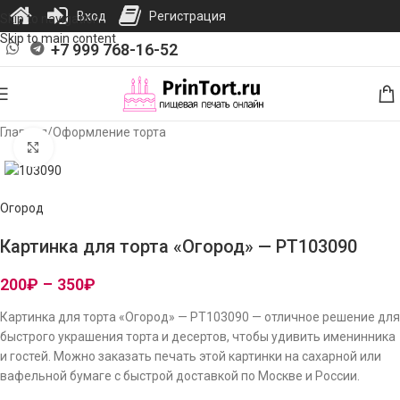
Вход
Регистрация
Skip to navigation
Skip to main content
+7 999 768-16-52
Главная
/
Оформление торта
Нажмите, чтобы увеличить изображение
Огород
Картинка для торта «Огород» — PT103090
200
₽
–
350
₽
Картинка для торта «Огород» — PT103090 — отличное решение для
быстрого украшения торта и десертов, чтобы удивить именинника
и гостей. Можно заказать печать этой картинки на сахарной или
вафельной бумаге с быстрой доставкой по Москве и России.