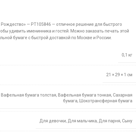
д Рождество» — PT105846 — отличное решение для быстрого
тобы удивить именинника и гостей. Можно заказать печать этой
льной бумаге с быстрой доставкой по Москве и России.
0,1 кг
21 × 29 × 1 см
,
Вафельная бумага толстая
,
Вафельная бумага тонкая
,
Сахарная
бумага
,
Шокотрансферная бумага
Для девочки
,
Для мальчика
,
Для парня
,
Сыну