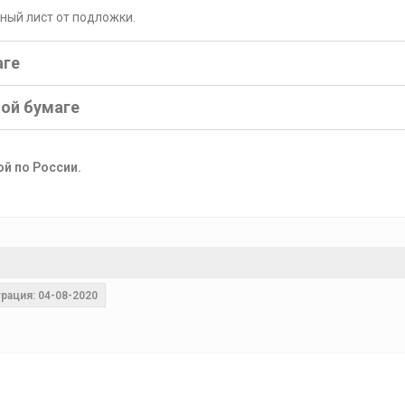
рный лист от подложки.
аге
ной бумаге
ой по России.
рация: 04-08-2020