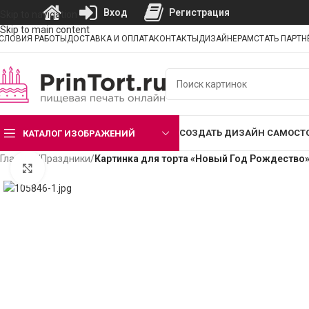
Вход
Регистрация
Skip to navigation
Skip to main content
СЛОВИЯ РАБОТЫ
ДОСТАВКА И ОПЛАТА
КОНТАКТЫ
ДИЗАЙНЕРАМ
СТАТЬ ПАРТ
СОЗДАТЬ ДИЗАЙН САМОСТ
КАТАЛОГ ИЗОБРАЖЕНИЙ
Главная
/
Праздники
/
Картинка для торта «Новый Год Рождество»
Нажмите, чтобы увеличить изображение