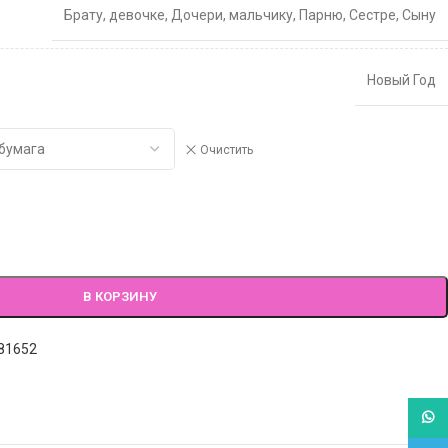
Брату
,
девочке
,
Дочери
,
мальчику
,
Парню
,
Сестре
,
Сыну
Новый Год
Очистить
В КОРЗИНУ
81652
What