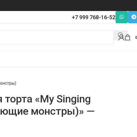
+7 999 768-16-52
монстры)
 торта «My Singing
оющие монстры)» —