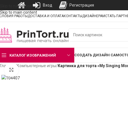
Вход
Регистрация
Skip to navigation
Skip to main content
СЛОВИЯ РАБОТЫ
ДОСТАВКА И ОПЛАТА
КОНТАКТЫ
ДИЗАЙНЕРАМ
СТАТЬ ПАРТ
СОЗДАТЬ ДИЗАЙН САМОСТ
КАТАЛОГ ИЗОБРАЖЕНИЙ
Главная
/
Компьютерные игры
/
Картинка для торта «My Singing M
Нажмите, чтобы увеличить изображение