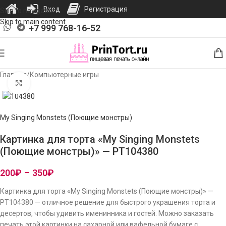
Вход
Регистрация
Skip to navigation
Skip to main content
+7 999 768-16-52
Главная
/
Компьютерные игры
Нажмите, чтобы увеличить изображение
My Singing Monstets (Поющие монстры)
Картинка для торта «My Singing Monstets
(Поющие монстры)» — PT104380
200
₽
–
350
₽
Картинка для торта «My Singing Monstets (Поющие монстры)» —
PT104380 — отличное решение для быстрого украшения торта и
десертов, чтобы удивить именинника и гостей. Можно заказать
печать этой картинки на сахарной или вафельной бумаге с