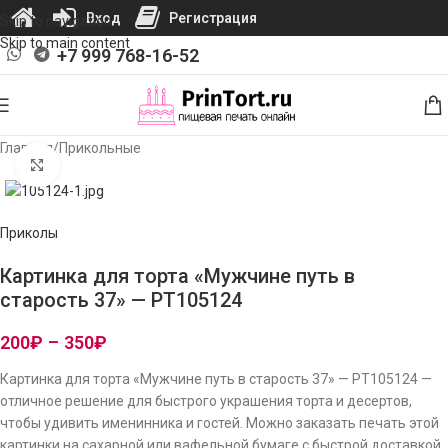
Вход
Регистрация
Skip to navigation
Skip to main content
+7 999 768-16-52
Главная
/
Прикольные
Нажмите, чтобы увеличить изображение
Приколы
Картинка для торта «Мужчине путь в
старость 37» — PT105124
200
₽
–
350
₽
Картинка для торта «Мужчине путь в старость 37» — PT105124 —
отличное решение для быстрого украшения торта и десертов,
чтобы удивить именинника и гостей. Можно заказать печать этой
картинки на сахарной или вафельной бумаге с быстрой доставкой