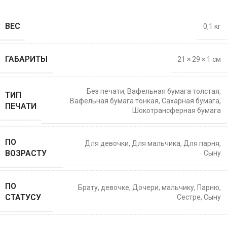
ВЕС
0,1 кг
ГАБАРИТЫ
21 × 29 × 1 см
Без печати
,
Вафельная бумага толстая
,
ТИП
Вафельная бумага тонкая
,
Сахарная бумага
,
ПЕЧАТИ
Шокотрансферная бумага
ПО
Для девочки
,
Для мальчика
,
Для парня
,
ВОЗРАСТУ
Сыну
ПО
Брату
,
девочке
,
Дочери
,
мальчику
,
Парню
,
СТАТУСУ
Сестре
,
Сыну