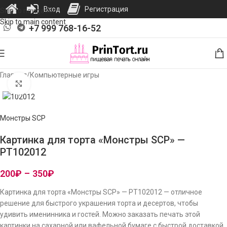
Вход
Регистрация
Skip to navigation
Skip to main content
+7 999 768-16-52
Главная
/
Компьютерные игры
Нажмите, чтобы увеличить изображение
Монстры SCP
Картинка для торта «Монстры SCP» —
PT102012
200
₽
–
350
₽
Картинка для торта «Монстры SCP» — PT102012 — отличное
решение для быстрого украшения торта и десертов, чтобы
удивить именинника и гостей. Можно заказать печать этой
картинки на сахарной или вафельной бумаге с быстрой доставкой