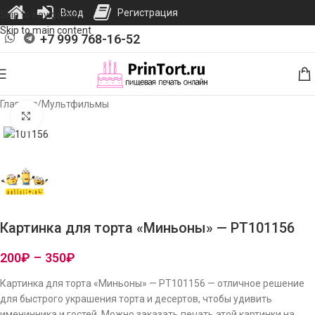
Вход
Регистрация
Skip to navigation
Skip to main content
+7 999 768-16-52
Главная
/
Мультфильмы
Нажмите, чтобы увеличить изображение
Картинка для торта «Миньоны» — PT101156
200
₽
–
350
₽
Картинка для торта «Миньоны» — PT101156 — отличное решение
для быстрого украшения торта и десертов, чтобы удивить
именинника и гостей. Можно заказать печать этой картинки на