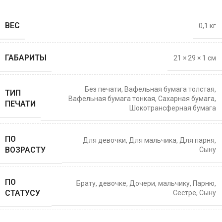
ВЕС
0,1 кг
ГАБАРИТЫ
21 × 29 × 1 см
Без печати
,
Вафельная бумага толстая
,
ТИП
Вафельная бумага тонкая
,
Сахарная бумага
,
ПЕЧАТИ
Шокотрансферная бумага
ПО
Для девочки
,
Для мальчика
,
Для парня
,
ВОЗРАСТУ
Сыну
ПО
Брату
,
девочке
,
Дочери
,
мальчику
,
Парню
,
СТАТУСУ
Сестре
,
Сыну