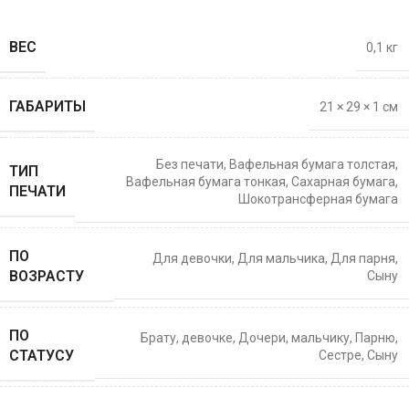
ВЕС
0,1 кг
ГАБАРИТЫ
21 × 29 × 1 см
Без печати
,
Вафельная бумага толстая
,
ТИП
Вафельная бумага тонкая
,
Сахарная бумага
,
ПЕЧАТИ
Шокотрансферная бумага
ПО
Для девочки
,
Для мальчика
,
Для парня
,
ВОЗРАСТУ
Сыну
ПО
Брату
,
девочке
,
Дочери
,
мальчику
,
Парню
,
СТАТУСУ
Сестре
,
Сыну