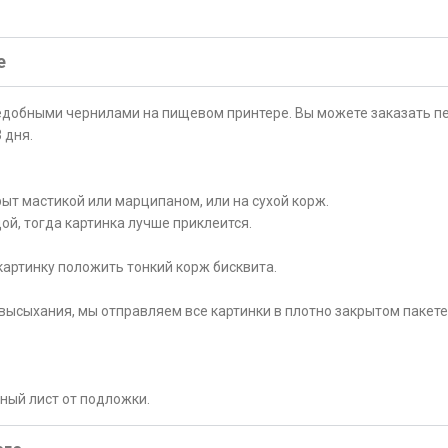
е
ъедобными чернилами на пищевом принтере. Вы можете заказать пе
 дня.
ыт мастикой или марципаном, или на сухой корж.
ой, тогда картинка лучше приклеится.
картинку положить тонкий корж бисквита.
высыхания, мы отправляем все картинки в плотно закрытом пакете
рный лист от подложки.