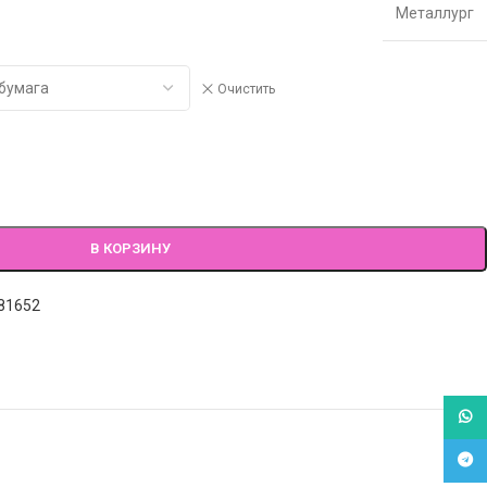
Металлург
Очистить
В КОРЗИНУ
81652
What
Tele