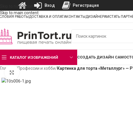
Вход
Регистрация
Skip to navigation
Skip to main content
СЛОВИЯ РАБОТЫ
ДОСТАВКА И ОПЛАТА
КОНТАКТЫ
ДИЗАЙНЕРАМ
СТАТЬ ПАРТ
СОЗДАТЬ ДИЗАЙН САМОСТ
КАТАЛОГ ИЗОБРАЖЕНИЙ
Главная
/
Профессии и хобби
/
Картинка для торта «Металлург» — 
Нажмите, чтобы увеличить изображение