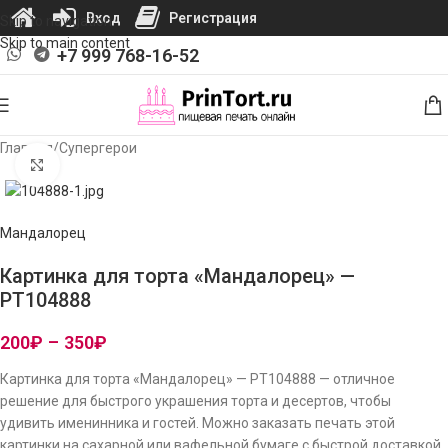
Вход
Регистрация
Skip to navigation
Skip to main content
+7 999 768-16-52
Главная
/
Супергерои
Нажмите, чтобы увеличить изображение
Мандалорец
Картинка для торта «Мандалорец» —
PT104888
200
₽
–
350
₽
Картинка для торта «Мандалорец» — PT104888 — отличное
решение для быстрого украшения торта и десертов, чтобы
удивить именинника и гостей. Можно заказать печать этой
картинки на сахарной или вафельной бумаге с быстрой доставкой