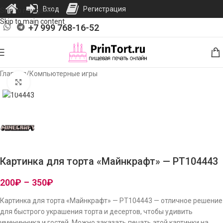
Вход
Регистрация
Skip to navigation
Skip to main content
+7 999 768-16-52
Главная
/
Компьютерные игры
Нажмите, чтобы увеличить изображение
Картинка для торта «Майнкрафт» — PT104443
200
₽
–
350
₽
Картинка для торта «Майнкрафт» — PT104443 — отличное решение
для быстрого украшения торта и десертов, чтобы удивить
именинника и гостей. Можно заказать печать этой картинки на