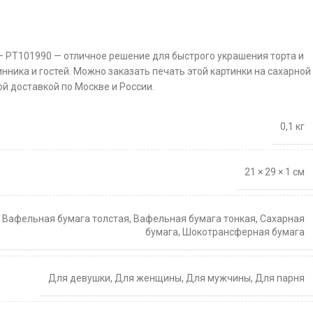
— PT101990 — отличное решение для быстрого украшения торта и
нника и гостей. Можно заказать печать этой картинки на сахарной
й доставкой по Москве и России.
0,1 кг
21 × 29 × 1 см
,
Вафельная бумага толстая
,
Вафельная бумага тонкая
,
Сахарная
бумага
,
Шокотрансферная бумага
Для девушки
,
Для женщины
,
Для мужчины
,
Для парня