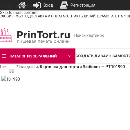
Вход
Регистрация
Skip to navigation
Skip to main content
СЛОВИЯ РАБОТЫ
ДОСТАВКА И ОПЛАТА
КОНТАКТЫ
ДИЗАЙНЕРАМ
СТАТЬ ПАРТ
СОЗДАТЬ ДИЗАЙН САМОСТ
КАТАЛОГ ИЗОБРАЖЕНИЙ
Главная
/
Праздники
/
Картинка для торта «Любовь» — PT101990
Нажмите, чтобы увеличить изображение