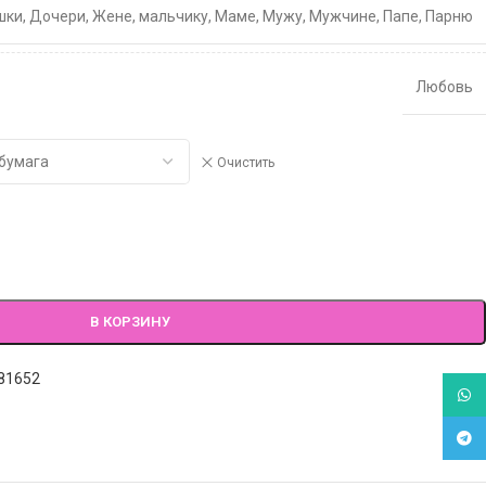
шки
,
Дочери
,
Жене
,
мальчику
,
Маме
,
Мужу
,
Мужчине
,
Папе
,
Парню
Любовь
Очистить
В КОРЗИНУ
81652
What
Tele