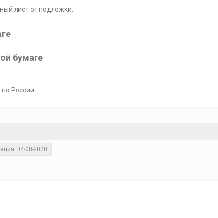
рный лист от подложки.
аге
ной бумаге
 по России.
ация: 04-08-2020