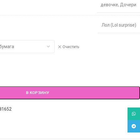
девочке
,
Дочери
Лол (Lol surprise)
Очистить
В КОРЗИНУ
81652
What
Tele