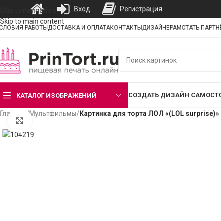
Вход
Регистрация
Skip to navigation
Skip to main content
СЛОВИЯ РАБОТЫ
ДОСТАВКА И ОПЛАТА
КОНТАКТЫ
ДИЗАЙНЕРАМ
СТАТЬ ПАРТ
СОЗДАТЬ ДИЗАЙН САМОСТ
КАТАЛОГ ИЗОБРАЖЕНИЙ
Главная
/
Мультфильмы
/
Картинка для торта ЛОЛ «(LOL surprise)»
Нажмите, чтобы увеличить изображение