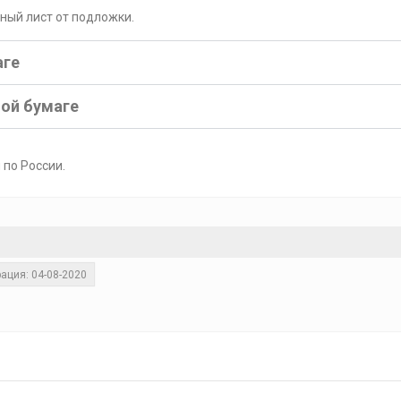
рный лист от подложки.
аге
ной бумаге
 по России.
ация: 04-08-2020