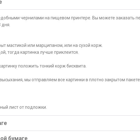
е
ъедобными чернилами на пищевом принтере. Вы можете заказать пе
 дня.
ыт мастикой или марципаном, или на сухой корж.
ой, тогда картинка лучше приклеится.
картинку положить тонкий корж бисквита.
высыхания, мы отправляем все картинки в плотно закрытом пакете
рный лист от подложки.
аге
ной бумаге