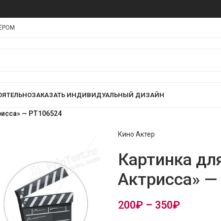
НЁРОМ
ОЯТЕЛЬНО
ЗАКАЗАТЬ ИНДИВИДУАЛЬНЫЙ ДИЗАЙН
рисса» — PT106524
Кино Актер
Картинка для
Актрисса» —
200
₽
–
350
₽