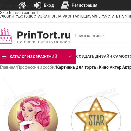
Вход
Регистрация
Skip to navigation
Skip to main content
СЛОВИЯ РАБОТЫ
ДОСТАВКА И ОПЛАТА
КОНТАКТЫ
ДИЗАЙНЕРАМ
СТАТЬ ПАРТ
СОЗДАТЬ ДИЗАЙН САМОСТ
КАТАЛОГ ИЗОБРАЖЕНИЙ
Главная
/
Профессии и хобби
/
Картинка для торта «Кино Актер Акт