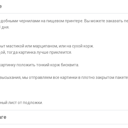
е
ъедобными чернилами на пищевом принтере. Вы можете заказать пе
 дня.
ыт мастикой или марципаном, или на сухой корж.
ой, тогда картинка лучше приклеится.
картинку положить тонкий корж бисквита.
высыхания, мы отправляем все картинки в плотно закрытом пакете
рный лист от подложки.
аге