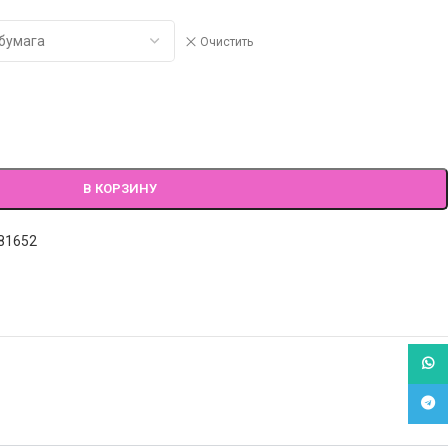
Очистить
В КОРЗИНУ
81652
What
Tele