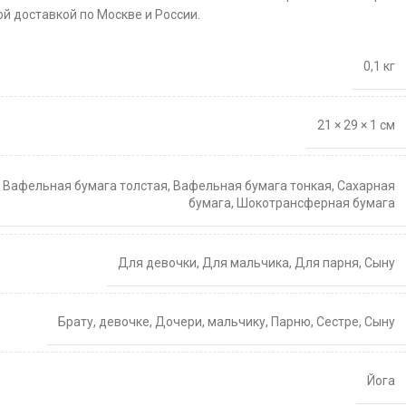
й доставкой по Москве и России.
0,1 кг
21 × 29 × 1 см
,
Вафельная бумага толстая
,
Вафельная бумага тонкая
,
Сахарная
бумага
,
Шокотрансферная бумага
Для девочки
,
Для мальчика
,
Для парня
,
Сыну
Брату
,
девочке
,
Дочери
,
мальчику
,
Парню
,
Сестре
,
Сыну
Йога