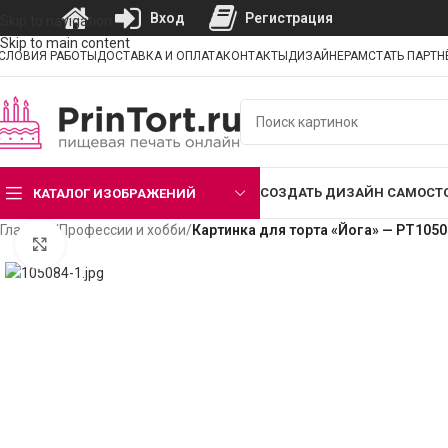
Вход
Регистрация
Skip to navigation
Skip to main content
СЛОВИЯ РАБОТЫ
ДОСТАВКА И ОПЛАТА
КОНТАКТЫ
ДИЗАЙНЕРАМ
СТАТЬ ПАРТ
СОЗДАТЬ ДИЗАЙН САМОСТ
КАТАЛОГ ИЗОБРАЖЕНИЙ
Главная
/
Профессии и хобби
/
Картинка для торта «Йога» — PT1050
Нажмите, чтобы увеличить изображение