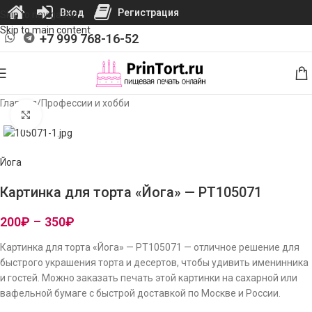
Вход
Регистрация
Skip to navigation
Skip to main content
+7 999 768-16-52
Главная
/
Профессии и хобби
Нажмите, чтобы увеличить изображение
Йога
Картинка для торта «Йога» — PT105071
200
₽
–
350
₽
Картинка для торта «Йога» — PT105071 — отличное решение для
быстрого украшения торта и десертов, чтобы удивить именинника
и гостей. Можно заказать печать этой картинки на сахарной или
вафельной бумаге с быстрой доставкой по Москве и России.