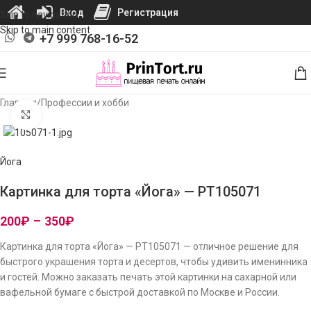
Вход
Регистрация
Skip to navigation
Skip to main content
+7 999 768-16-52
Главная
/
Профессии и хобби
Нажмите, чтобы увеличить изображение
Йога
Картинка для торта «Йога» — PT105071
200
₽
–
350
₽
Картинка для торта «Йога» — PT105071 — отличное решение для
быстрого украшения торта и десертов, чтобы удивить именинника
и гостей. Можно заказать печать этой картинки на сахарной или
вафельной бумаге с быстрой доставкой по Москве и России.