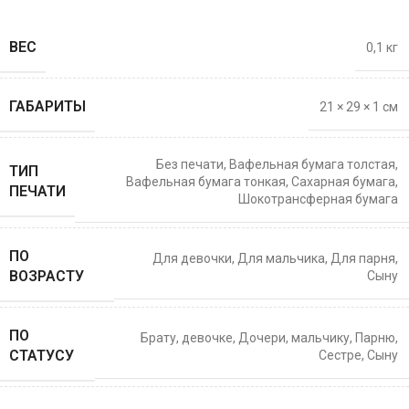
ВЕС
0,1 кг
ГАБАРИТЫ
21 × 29 × 1 см
Без печати
,
Вафельная бумага толстая
,
ТИП
Вафельная бумага тонкая
,
Сахарная бумага
,
ПЕЧАТИ
Шокотрансферная бумага
ПО
Для девочки
,
Для мальчика
,
Для парня
,
ВОЗРАСТУ
Сыну
ПО
Брату
,
девочке
,
Дочери
,
мальчику
,
Парню
,
СТАТУСУ
Сестре
,
Сыну