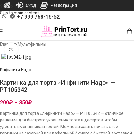
Вход
Регистрация
Skip to navigation
Skip to main content
+7 999 768-16-52
Главная
/
Мультфильмы
Нажмите, чтобы увеличить изображение
Инфинити Надо
Картинка для торта «Инфинити Надо» —
PT105342
200
₽
–
350
₽
Картинка для торта «Инфинити Надо» — PT105342 — отличное
решение для быстрого украшения торта и десертов, чтобы
удивить именинника и гостей. Можно заказать печать этой
картинки на сахарной или вафельной бумаге с быстрой доставкой