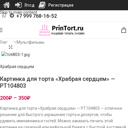
Вход
Регистрация
Skip to navigation
Skip to main content
+7 999 768-16-52
Главная
/
Мультфильмы
Нажмите, чтобы увеличить изображение
Храбрая сердцем
Картинка для торта «Храбрая сердцем» —
PT104803
200
₽
–
350
₽
Картинка для торта «Храбрая сердцем» — PT104803 — отличное
решение для быстрого украшения торта и десертов, чтобы
удивить именинника и гостей. Можно заказать печать этой
картинки на сахарной или вафельной бумаге с быстрой доставкой