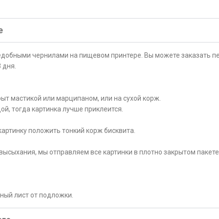
е
ъедобными чернилами на пищевом принтере. Вы можете заказать пе
 дня.
ыт мастикой или марципаном, или на сухой корж.
ой, тогда картинка лучше приклеится.
картинку положить тонкий корж бисквита.
высыхания, мы отправляем все картинки в плотно закрытом пакете
рный лист от подложки.