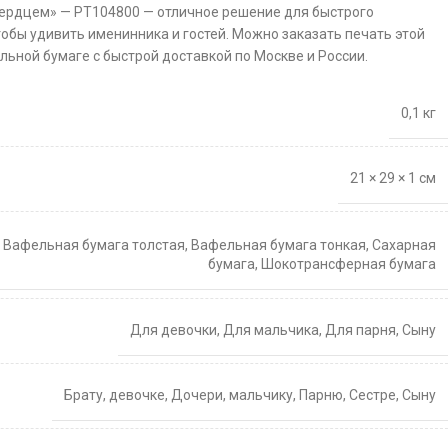
сердцем» — PT104800 — отличное решение для быстрого
тобы удивить именинника и гостей. Можно заказать печать этой
льной бумаге с быстрой доставкой по Москве и России.
0,1 кг
21 × 29 × 1 см
,
Вафельная бумага толстая
,
Вафельная бумага тонкая
,
Сахарная
бумага
,
Шокотрансферная бумага
Для девочки
,
Для мальчика
,
Для парня
,
Сыну
Брату
,
девочке
,
Дочери
,
мальчику
,
Парню
,
Сестре
,
Сыну