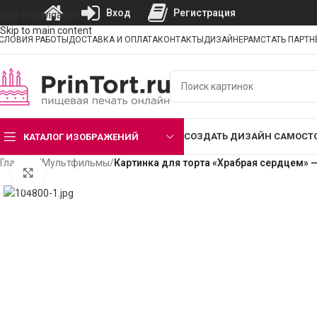
Вход
Регистрация
Skip to navigation
Skip to main content
СЛОВИЯ РАБОТЫ
ДОСТАВКА И ОПЛАТА
КОНТАКТЫ
ДИЗАЙНЕРАМ
СТАТЬ ПАРТ
СОЗДАТЬ ДИЗАЙН САМОСТ
КАТАЛОГ ИЗОБРАЖЕНИЙ
Главная
/
Мультфильмы
/
Картинка для торта «Храбрая сердцем» 
Нажмите, чтобы увеличить изображение