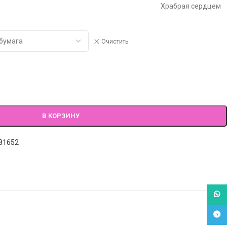
Храбрая сердцем
Очистить
В КОРЗИНУ
81652
What
Tele