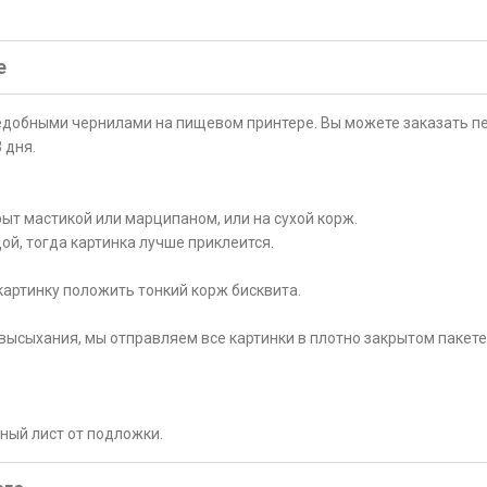
е
ъедобными чернилами на пищевом принтере. Вы можете заказать пе
 дня.
ыт мастикой или марципаном, или на сухой корж.
ой, тогда картинка лучше приклеится.
картинку положить тонкий корж бисквита.
высыхания, мы отправляем все картинки в плотно закрытом пакете
рный лист от подложки.