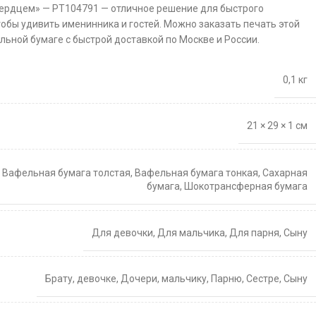
сердцем» — PT104791 — отличное решение для быстрого
тобы удивить именинника и гостей. Можно заказать печать этой
льной бумаге с быстрой доставкой по Москве и России.
0,1 кг
21 × 29 × 1 см
,
Вафельная бумага толстая
,
Вафельная бумага тонкая
,
Сахарная
бумага
,
Шокотрансферная бумага
Для девочки
,
Для мальчика
,
Для парня
,
Сыну
Брату
,
девочке
,
Дочери
,
мальчику
,
Парню
,
Сестре
,
Сыну