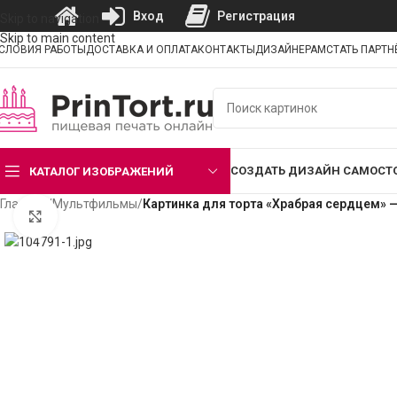
Вход
Регистрация
Skip to navigation
Skip to main content
СЛОВИЯ РАБОТЫ
ДОСТАВКА И ОПЛАТА
КОНТАКТЫ
ДИЗАЙНЕРАМ
СТАТЬ ПАРТ
СОЗДАТЬ ДИЗАЙН САМОСТ
КАТАЛОГ ИЗОБРАЖЕНИЙ
Главная
/
Мультфильмы
/
Картинка для торта «Храбрая сердцем» 
Нажмите, чтобы увеличить изображение