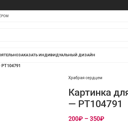
НЁРОМ
ОЯТЕЛЬНО
ЗАКАЗАТЬ ИНДИВИДУАЛЬНЫЙ ДИЗАЙН
— PT104791
Храбрая сердцем
Картинка дл
— PT104791
200
₽
–
350
₽