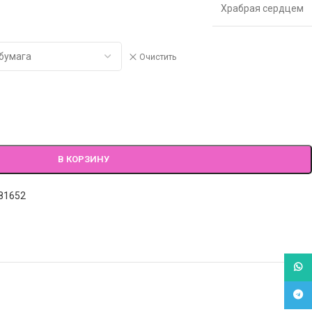
Храбрая сердцем
Очистить
В КОРЗИНУ
81652
What
Tele