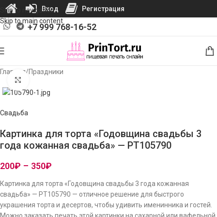
Вход
Регистрация
Skip to navigation
Skip to main content
+7 999 768-16-52
Главная
/
Праздники
Нажмите, чтобы увеличить изображение
Свадьба
Картинка для торта «Годовщина свадьбы 3
года кожанная свадьба» — PT105790
200
₽
–
350
₽
Картинка для торта «Годовщина свадьбы 3 года кожанная
свадьба» — PT105790 — отличное решение для быстрого
украшения торта и десертов, чтобы удивить именинника и гостей.
Можно заказать печать этой картинки на сахарной или вафельной