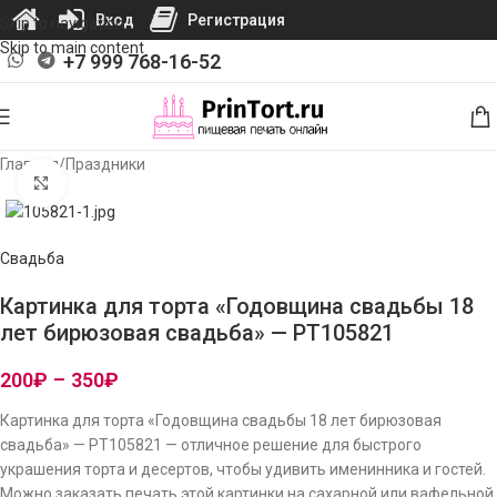
Вход
Регистрация
Skip to navigation
Skip to main content
+7 999 768-16-52
Главная
/
Праздники
Нажмите, чтобы увеличить изображение
Свадьба
Картинка для торта «Годовщина свадьбы 18
лет бирюзовая свадьба» — PT105821
200
₽
–
350
₽
Картинка для торта «Годовщина свадьбы 18 лет бирюзовая
свадьба» — PT105821 — отличное решение для быстрого
украшения торта и десертов, чтобы удивить именинника и гостей.
Можно заказать печать этой картинки на сахарной или вафельной