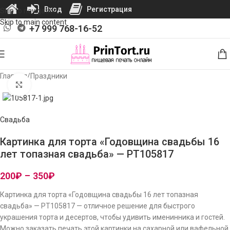
Вход
Регистрация
Skip to navigation
Skip to main content
+7 999 768-16-52
Главная
/
Праздники
Нажмите, чтобы увеличить изображение
Свадьба
Картинка для торта «Годовщина свадьбы 16
лет топазная свадьба» — PT105817
200
₽
–
350
₽
Картинка для торта «Годовщина свадьбы 16 лет топазная
свадьба» — PT105817 — отличное решение для быстрого
украшения торта и десертов, чтобы удивить именинника и гостей.
Можно заказать печать этой картинки на сахарной или вафельной