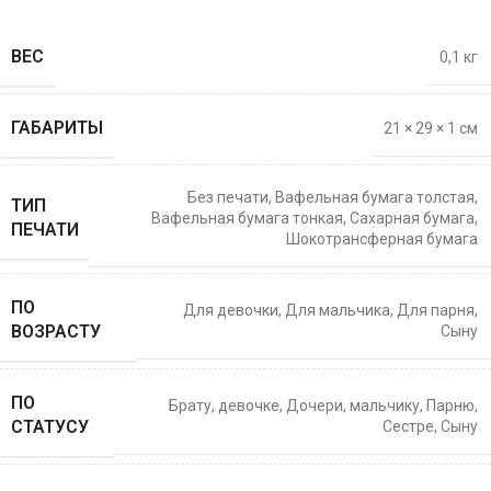
ВЕС
0,1 кг
ГАБАРИТЫ
21 × 29 × 1 см
Без печати
,
Вафельная бумага толстая
,
ТИП
Вафельная бумага тонкая
,
Сахарная бумага
,
ПЕЧАТИ
Шокотрансферная бумага
ПО
Для девочки
,
Для мальчика
,
Для парня
,
ВОЗРАСТУ
Сыну
ПО
Брату
,
девочке
,
Дочери
,
мальчику
,
Парню
,
СТАТУСУ
Сестре
,
Сыну