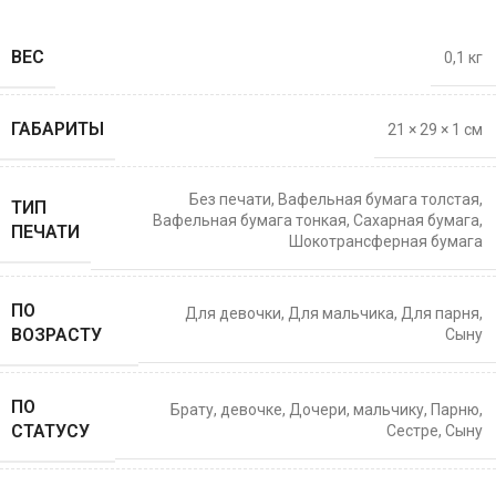
ВЕС
0,1 кг
ГАБАРИТЫ
21 × 29 × 1 см
Без печати
,
Вафельная бумага толстая
,
ТИП
Вафельная бумага тонкая
,
Сахарная бумага
,
ПЕЧАТИ
Шокотрансферная бумага
ПО
Для девочки
,
Для мальчика
,
Для парня
,
ВОЗРАСТУ
Сыну
ПО
Брату
,
девочке
,
Дочери
,
мальчику
,
Парню
,
СТАТУСУ
Сестре
,
Сыну