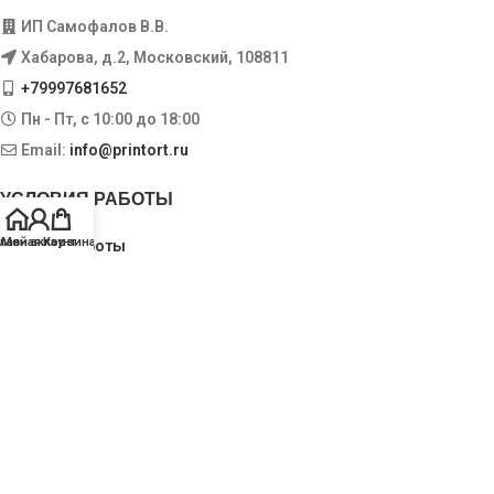
ИП Самофалов В.В.
Хабарова, д.2, Московский, 108811
+79997681652
Пн - Пт, с 10:00 до 18:00
Email:
info@printort.ru
УСЛОВИЯ РАБОТЫ
лавная
Мой аккаунт
Корзина
Условия работы
Доставка и оплата
Обмен и возврат
ИНФОРМАЦИЯ
Пользовательское соглашение
Политика конфиденциальности
Контакты
Карта сайта
PrinTort.ru
2009-2021. Все права защищены.