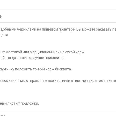
е
ъедобными чернилами на пищевом принтере. Вы можете заказать пе
 дня.
ыт мастикой или марципаном, или на сухой корж.
ой, тогда картинка лучше приклеится.
картинку положить тонкий корж бисквита.
высыхания, мы отправляем все картинки в плотно закрытом пакете
рный лист от подложки.