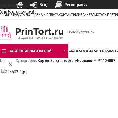
Вход
Регистрация
Skip to navigation
Skip to main content
СЛОВИЯ РАБОТЫ
ДОСТАВКА И ОПЛАТА
КОНТАКТЫ
ДИЗАЙНЕРАМ
СТАТЬ ПАРТ
СОЗДАТЬ ДИЗАЙН САМОСТ
КАТАЛОГ ИЗОБРАЖЕНИЙ
Главная
/
Супергерои
/
Картинка для торта «Форсаж» — PT104807
Нажмите, чтобы увеличить изображение