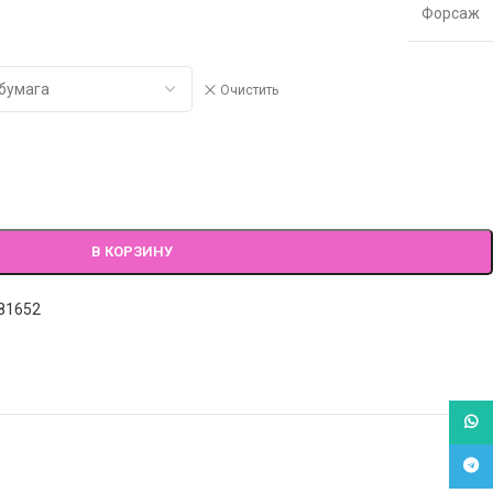
Форсаж
Очистить
В КОРЗИНУ
81652
What
Tele