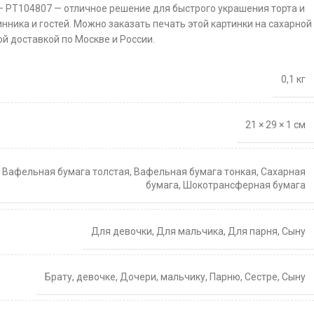
— PT104807 — отличное решение для быстрого украшения торта и
нника и гостей. Можно заказать печать этой картинки на сахарной
й доставкой по Москве и России.
0,1 кг
21 × 29 × 1 см
,
Вафельная бумага толстая
,
Вафельная бумага тонкая
,
Сахарная
бумага
,
Шокотрансферная бумага
Для девочки
,
Для мальчика
,
Для парня
,
Сыну
Брату
,
девочке
,
Дочери
,
мальчику
,
Парню
,
Сестре
,
Сыну