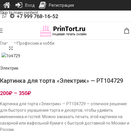
Вход
Регистрация
Skip to navigation
Skip to main content
+7 999 768-16-52
Главная
/
Профессии и хобби
Нажмите, чтобы увеличить изображение
Электрик
Картинка для торта «Электрик» — PT104729
200
₽
–
350
₽
Картинка для торта «Электрик» — PT104729 — отличное решение
для быстрого украшения торта и десертов, чтобы удивить
именинника и гостей. Можно заказать печать этой картинки на
сахарной или вафельной бумаге с быстрой доставкой по Москве и
России.