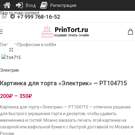
Вход
Регистрация
Skip to navigation
Skip to main content
+7 999 768-16-52
Главная
/
Профессии и хобби
Нажмите, чтобы увеличить изображение
Электрик
Картинка для торта «Электрик» — PT104715
200
₽
–
350
₽
Картинка для торта «Электрик» — PT104715 — отличное решение
для быстрого украшения торта и десертов, чтобы удивить
именинника и гостей. Можно заказать печать этой картинки на
сахарной или вафельной бумаге с быстрой доставкой по Москве и
России.