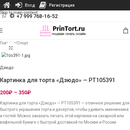
Вход
Регистрация
Skip to navigation
Skip to main content
+7 999 768-16-52
Главная
/
Спорт
Нажмите, чтобы увеличить изображение
Дзюдо
Картинка для торта «Дзюдо» — PT105391
200
₽
–
350
₽
Картинка для торта «Дзюдо» — PT105391 — отличное решение для
быстрого украшения торта и десертов, чтобы удивить именинника
и гостей. Можно заказать печать этой картинки на сахарной или
вафельной бумаге с быстрой доставкой по Москве и России.