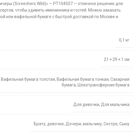
ичеры (Screechers Wild)» — PT104507 — отличное решение для
сертов, чтобы удивить именинника и гостей. Можно заказать
ной или вафельной бумаге с быстрой доставкой по Москве и
0,1 кг
21 × 29 × 1 см
,
Вафельная бумага толстая
,
Вафельная бумага тонкая
,
Сахарная
бумага
,
Шокотрансферная бумага
Для девочки
,
Для мальчика
Брату
,
девочке
,
Дочери
,
мальчику
,
Сестре
,
Сыну