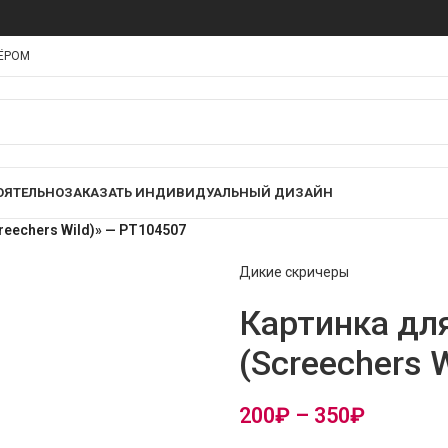
НЁРОМ
ОЯТЕЛЬНО
ЗАКАЗАТЬ ИНДИВИДУАЛЬНЫЙ ДИЗАЙН
reechers Wild)» — PT104507
Дикие скричеры
Картинка дл
(Screechers 
200
₽
–
350
₽