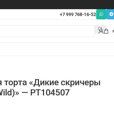
+7 999 768-16-52
я торта «Дикие скричеры
Wild)» — PT104507