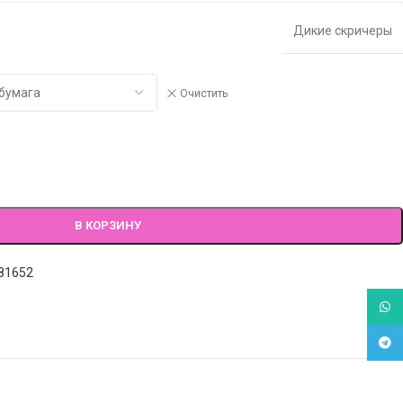
Дикие скричеры
Очистить
В КОРЗИНУ
81652
What
Tele