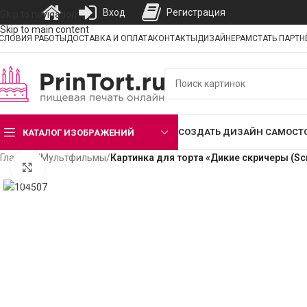
Вход
Регистрация
Skip to navigation
Skip to main content
СЛОВИЯ РАБОТЫ
ДОСТАВКА И ОПЛАТА
КОНТАКТЫ
ДИЗАЙНЕРАМ
СТАТЬ ПАРТ
СОЗДАТЬ ДИЗАЙН САМОСТ
КАТАЛОГ ИЗОБРАЖЕНИЙ
Главная
/
Мультфильмы
/
Картинка для торта «Дикие скричеры (Sc
Нажмите, чтобы увеличить изображение