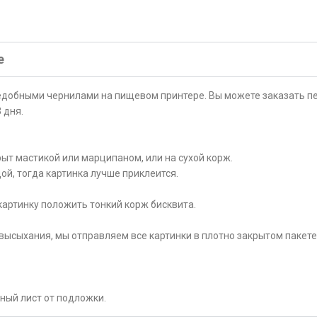
е
ъедобными чернилами на пищевом принтере. Вы можете заказать пе
 дня.
ыт мастикой или марципаном, или на сухой корж.
ой, тогда картинка лучше приклеится.
картинку положить тонкий корж бисквита.
высыхания, мы отправляем все картинки в плотно закрытом пакете
рный лист от подложки.