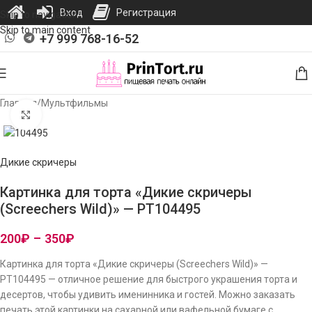
Вход
Регистрация
Skip to navigation
Skip to main content
+7 999 768-16-52
Главная
/
Мультфильмы
Нажмите, чтобы увеличить изображение
Дикие скричеры
Картинка для торта «Дикие скричеры
(Screechers Wild)» — PT104495
200
₽
–
350
₽
Картинка для торта «Дикие скричеры (Screechers Wild)» —
PT104495 — отличное решение для быстрого украшения торта и
десертов, чтобы удивить именинника и гостей. Можно заказать
печать этой картинки на сахарной или вафельной бумаге с