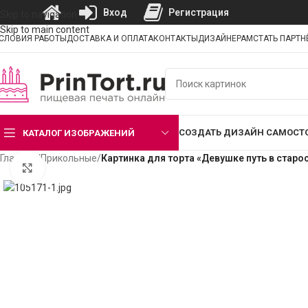
Вход
Регистрация
Skip to navigation
Skip to main content
СЛОВИЯ РАБОТЫ
ДОСТАВКА И ОПЛАТА
КОНТАКТЫ
ДИЗАЙНЕРАМ
СТАТЬ ПАРТ
СОЗДАТЬ ДИЗАЙН САМОСТ
КАТАЛОГ ИЗОБРАЖЕНИЙ
Главная
/
Прикольные
/
Картинка для торта «Девушке путь в старо
Нажмите, чтобы увеличить изображение