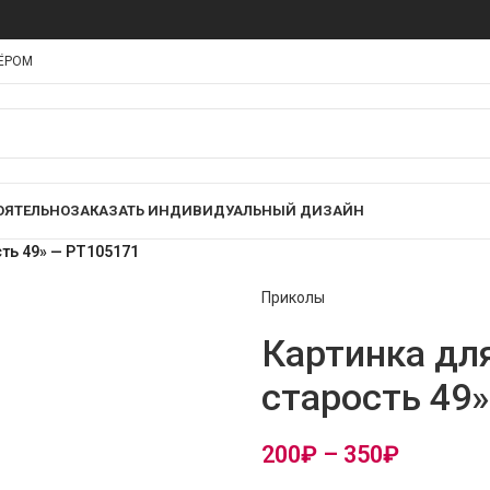
НЁРОМ
ОЯТЕЛЬНО
ЗАКАЗАТЬ ИНДИВИДУАЛЬНЫЙ ДИЗАЙН
сть 49» — PT105171
Приколы
Картинка для
старость 49
200
₽
–
350
₽