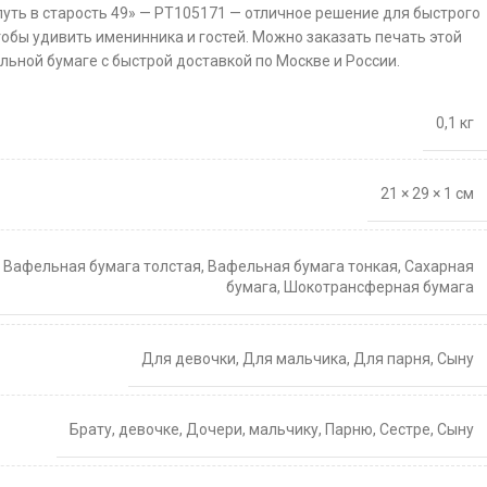
путь в старость 49» — PT105171 — отличное решение для быстрого
тобы удивить именинника и гостей. Можно заказать печать этой
льной бумаге с быстрой доставкой по Москве и России.
0,1 кг
21 × 29 × 1 см
,
Вафельная бумага толстая
,
Вафельная бумага тонкая
,
Сахарная
бумага
,
Шокотрансферная бумага
Для девочки
,
Для мальчика
,
Для парня
,
Сыну
Брату
,
девочке
,
Дочери
,
мальчику
,
Парню
,
Сестре
,
Сыну