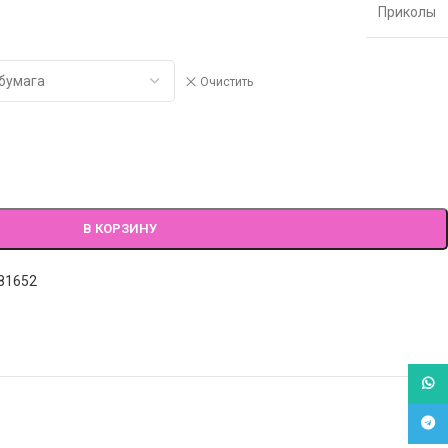
Приколы
Очистить
В КОРЗИНУ
81652
What
Tele