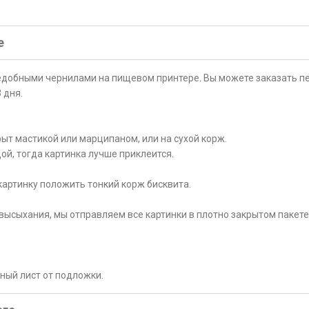
е
ъедобными чернилами на пищевом принтере. Вы можете заказать пе
 дня.
ыт мастикой или марципаном, или на сухой корж.
ой, тогда картинка лучше приклеится.
картинку положить тонкий корж бисквита.
высыхания, мы отправляем все картинки в плотно закрытом пакете
рный лист от подложки.