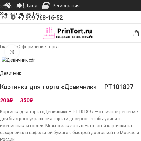
Вход
Регистрация
Skip to navigation
Skip to main content
+7 999 768-16-52
Главная
/
Оформление торта
Нажмите, чтобы увеличить изображение
Девичник
Картинка для торта «Девичник» — PT101897
200
₽
–
350
₽
Картинка для торта «Девичник» — PT101897 — отличное решение
для быстрого украшения торта и десертов, чтобы удивить
именинника и гостей. Можно заказать печать этой картинки на
сахарной или вафельной бумаге с быстрой доставкой по Москве и
России.