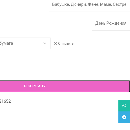
Бабушке
,
Дочери
,
Жене
,
Маме
,
Сестре
День Рождения
Очистить
В КОРЗИНУ
81652
What
Tele