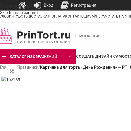
Вход
Регистрация
Skip to navigation
Skip to main content
СЛОВИЯ РАБОТЫ
ДОСТАВКА И ОПЛАТА
КОНТАКТЫ
ДИЗАЙНЕРАМ
СТАТЬ ПАРТ
СОЗДАТЬ ДИЗАЙН САМОСТ
КАТАЛОГ ИЗОБРАЖЕНИЙ
Главная
/
Праздники
/
Картинка для торта «День Рождения» — PT1
Нажмите, чтобы увеличить изображение