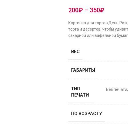
200
₽
–
350
₽
Картинка для торта «День Рож
торта и десертов, чтобы удиви
сахарной или вафельной бумаге
ВЕС
ГАБАРИТЫ
ТИП
Без печати
ПЕЧАТИ
ПО ВОЗРАСТУ