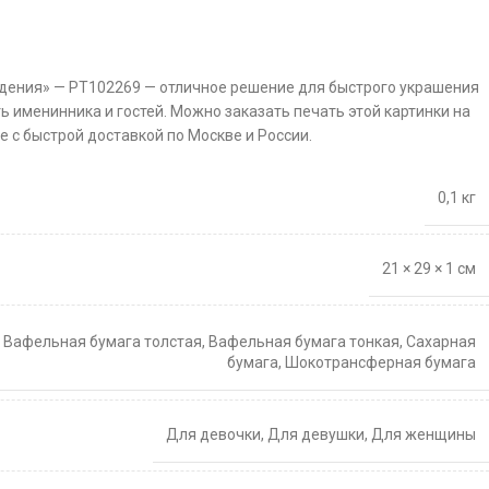
дения» — PT102269 — отличное решение для быстрого украшения
ть именинника и гостей. Можно заказать печать этой картинки на
 с быстрой доставкой по Москве и России.
0,1 кг
21 × 29 × 1 см
,
Вафельная бумага толстая
,
Вафельная бумага тонкая
,
Сахарная
бумага
,
Шокотрансферная бумага
Для девочки
,
Для девушки
,
Для женщины