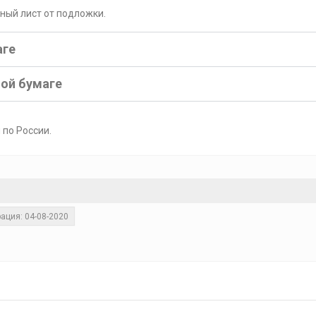
рный лист от подложки.
аге
ной бумаге
 по России.
ация: 04-08-2020