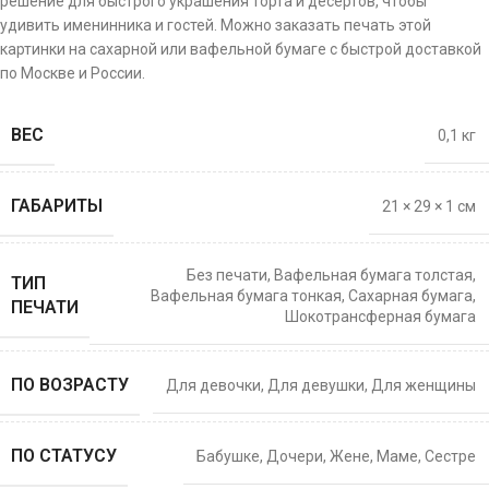
решение для быстрого украшения торта и десертов, чтобы
удивить именинника и гостей. Можно заказать печать этой
картинки на сахарной или вафельной бумаге с быстрой доставкой
по Москве и России.
ВЕС
0,1 кг
ГАБАРИТЫ
21 × 29 × 1 см
Без печати
,
Вафельная бумага толстая
,
ТИП
Вафельная бумага тонкая
,
Сахарная бумага
,
ПЕЧАТИ
Шокотрансферная бумага
ПО ВОЗРАСТУ
Для девочки
,
Для девушки
,
Для женщины
ПО СТАТУСУ
Бабушке
,
Дочери
,
Жене
,
Маме
,
Сестре