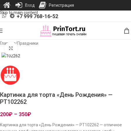
Вход
Регистрация
Skip to navigation
Skip to main content
+7 999 768-16-52
Главная
/
Праздники
Нажмите, чтобы увеличить изображение
Картинка для торта «День Рождения» —
PT102262
200
₽
–
350
₽
Картинка для торта «День Рождения» — PT102262 — отличное