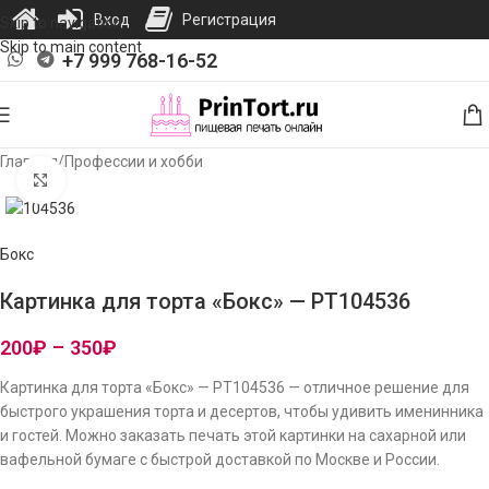
Вход
Регистрация
Skip to navigation
Skip to main content
+7 999 768-16-52
Главная
/
Профессии и хобби
Нажмите, чтобы увеличить изображение
Бокс
Картинка для торта «Бокс» — PT104536
200
₽
–
350
₽
Картинка для торта «Бокс» — PT104536 — отличное решение для
быстрого украшения торта и десертов, чтобы удивить именинника
и гостей. Можно заказать печать этой картинки на сахарной или
вафельной бумаге с быстрой доставкой по Москве и России.