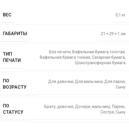
ВЕС
0,1 кг
ГАБАРИТЫ
21 × 29 × 1 см
Без печати
,
Вафельная бумага толстая
,
ТИП
Вафельная бумага тонкая
,
Сахарная бумага
,
ПЕЧАТИ
Шокотрансферная бумага
ПО
Для девочки
,
Для мальчика
,
Для парня
,
ВОЗРАСТУ
Сыну
ПО
Брату
,
девочке
,
Дочери
,
мальчику
,
Парню
,
СТАТУСУ
Сестре
,
Сыну