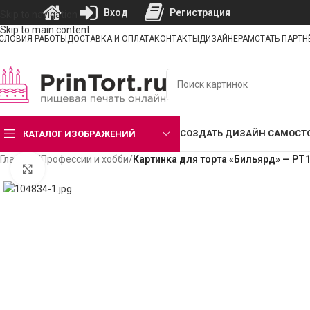
Вход
Регистрация
Skip to navigation
Skip to main content
СЛОВИЯ РАБОТЫ
ДОСТАВКА И ОПЛАТА
КОНТАКТЫ
ДИЗАЙНЕРАМ
СТАТЬ ПАРТ
СОЗДАТЬ ДИЗАЙН САМОСТ
КАТАЛОГ ИЗОБРАЖЕНИЙ
Главная
/
Профессии и хобби
/
Картинка для торта «Бильярд» — PT
Нажмите, чтобы увеличить изображение