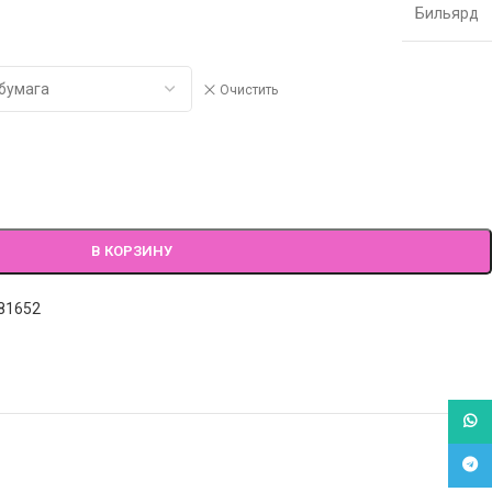
Бильярд
Очистить
В КОРЗИНУ
81652
What
Tele