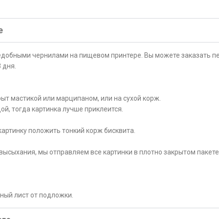
е
ъедобными чернилами на пищевом принтере. Вы можете заказать пе
 дня.
ыт мастикой или марципаном, или на сухой корж.
ой, тогда картинка лучше приклеится.
картинку положить тонкий корж бисквита.
высыхания, мы отправляем все картинки в плотно закрытом пакете
рный лист от подложки.