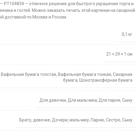
 — PT104834 — отличное решение для быстрого украшения торта и
нника и гостей. Можно заказать печать этой картинки на сахарной
й доставкой по Москве и России.
0,1 кг
21 × 29 × 1 см
,
Вафельная бумага толстая
,
Вафельная бумага тонкая
,
Сахарная
бумага
,
Шокотрансферная бумага
Для девочки
,
Для мальчика
,
Для парня
,
Сыну
Брату
,
девочке
,
Дочери
,
мальчику
,
Парню
,
Сестре
,
Сыну