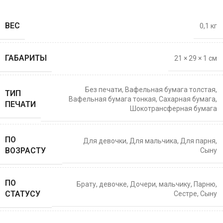
ВЕС
0,1 кг
ГАБАРИТЫ
21 × 29 × 1 см
Без печати
,
Вафельная бумага толстая
,
ТИП
Вафельная бумага тонкая
,
Сахарная бумага
,
ПЕЧАТИ
Шокотрансферная бумага
ПО
Для девочки
,
Для мальчика
,
Для парня
,
ВОЗРАСТУ
Сыну
ПО
Брату
,
девочке
,
Дочери
,
мальчику
,
Парню
,
СТАТУСУ
Сестре
,
Сыну