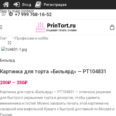
Вход
Регистрация
Skip to navigation
Skip to main content
+7 999 768-16-52
Главная
/
Профессии и хобби
Нажмите, чтобы увеличить изображение
Бильярд
Картинка для торта «Бильярд» — PT104831
200
₽
–
350
₽
Картинка для торта «Бильярд» — PT104831 — отличное решение
для быстрого украшения торта и десертов, чтобы удивить
именинника и гостей. Можно заказать печать этой картинки на
сахарной или вафельной бумаге с быстрой доставкой по Москве и
России.