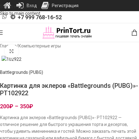
Вход
Регистрация
Skip to navigation
Skip to main content
+7 999 768-16-52
Главная
/
Компьютерные игры
Нажмите, чтобы увеличить изображение
Battlegrounds (PUBG)
Картинка для эклеров «Battlegrounds (PUBG)»-
PT102922
200
₽
–
350
₽
Картинка для эклеров «Battlegrounds (PUBG)»- PT102922 —
отличное решение для быстрого украшения торта и десертов,
чтобы удивить именинника и гостей. Можно заказать печать этой
картинки на сахарной или вафельной бумаге с быстрой доставкой