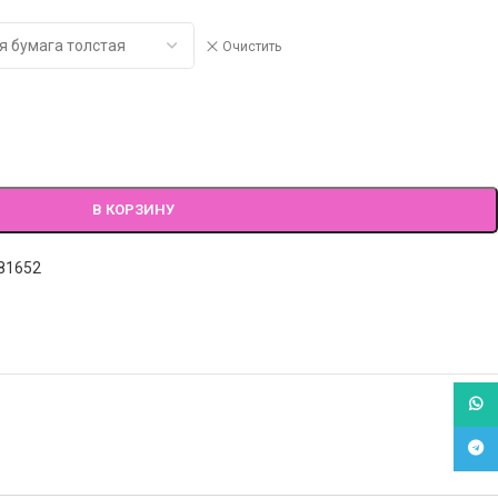
Очистить
В КОРЗИНУ
81652
What
Tele