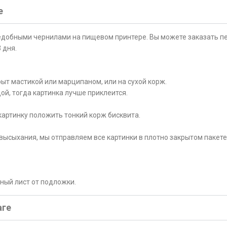
е
ъедобными чернилами на пищевом принтере. Вы можете заказать пе
 дня.
ыт мастикой или марципаном, или на сухой корж.
ой, тогда картинка лучше приклеится.
картинку положить тонкий корж бисквита.
высыхания, мы отправляем все картинки в плотно закрытом пакете
рный лист от подложки.
аге