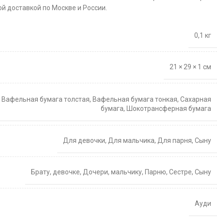
й доставкой по Москве и России.
0,1 кг
21 × 29 × 1 см
,
Вафельная бумага толстая
,
Вафельная бумага тонкая
,
Сахарная
бумага
,
Шокотрансферная бумага
Для девочки
,
Для мальчика
,
Для парня
,
Сыну
Брату
,
девочке
,
Дочери
,
мальчику
,
Парню
,
Сестре
,
Сыну
Ауди