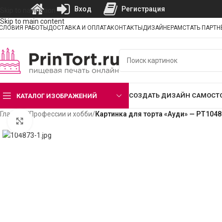
Вход
Регистрация
Skip to navigation
Skip to main content
СЛОВИЯ РАБОТЫ
ДОСТАВКА И ОПЛАТА
КОНТАКТЫ
ДИЗАЙНЕРАМ
СТАТЬ ПАРТ
СОЗДАТЬ ДИЗАЙН САМОСТ
КАТАЛОГ ИЗОБРАЖЕНИЙ
Главная
/
Профессии и хобби
/
Картинка для торта «Ауди» — PT1048
Нажмите, чтобы увеличить изображение