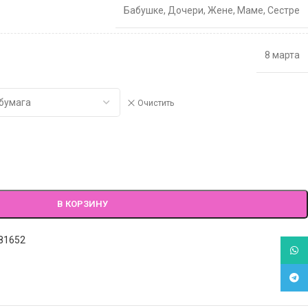
Бабушке
,
Дочери
,
Жене
,
Маме
,
Сестре
8 марта
Очистить
В КОРЗИНУ
81652
What
Tele