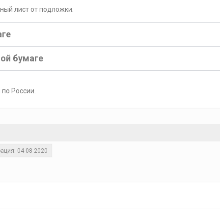
рный лист от подложки.
аге
ной бумаге
 по России.
ация: 04-08-2020