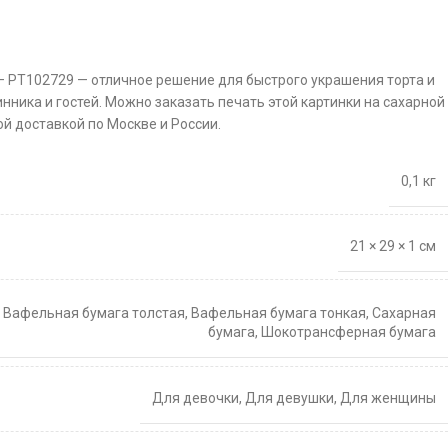
 — PT102729 — отличное решение для быстрого украшения торта и
нника и гостей. Можно заказать печать этой картинки на сахарной
й доставкой по Москве и России.
0,1 кг
21 × 29 × 1 см
,
Вафельная бумага толстая
,
Вафельная бумага тонкая
,
Сахарная
бумага
,
Шокотрансферная бумага
Для девочки
,
Для девушки
,
Для женщины