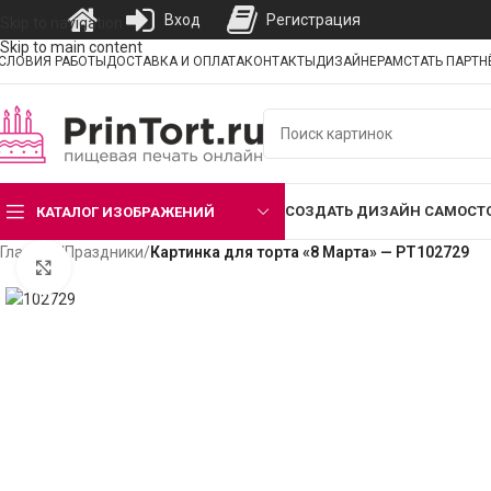
Вход
Регистрация
Skip to navigation
Skip to main content
СЛОВИЯ РАБОТЫ
ДОСТАВКА И ОПЛАТА
КОНТАКТЫ
ДИЗАЙНЕРАМ
СТАТЬ ПАРТ
СОЗДАТЬ ДИЗАЙН САМОСТ
КАТАЛОГ ИЗОБРАЖЕНИЙ
Главная
/
Праздники
/
Картинка для торта «8 Марта» — PT102729
Нажмите, чтобы увеличить изображение