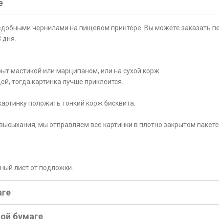
е
ъедобными чернилами на пищевом принтере. Вы можете заказать пе
 дня.
ыт мастикой или марципаном, или на сухой корж.
ой, тогда картинка лучше приклеится.
картинку положить тонкий корж бисквита.
высыхания, мы отправляем все картинки в плотно закрытом пакете
рный лист от подложки.
аге
ной бумаге